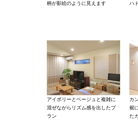
柄が影絵のように見えます
ハ
アイボリーとベージュと複雑に
カ
混ぜながらリズム感を出したプ
裾
ラン
た